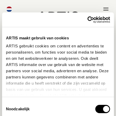
ARTIS
Nederlands
English
ARTIS maakt gebruik van cookies
ARTIS gebruikt cookies om content en advertenties te
personaliseren, om functies voor social media te bieden
en om het websiteverkeer te analyseren. Ook deelt
ARTIS informatie over uw gebruik van de website met
partners voor social media, adverteren en analyse. Deze
partners kunnen gegevens combineren met andere
informatie die u heeft verstrekt of die zijn verzameld op
Maak je reservering aan
basis van uw gebruik van hun services. U gaat akkoord
Bezoek ARTIS met je school
met cookies als u de website blijft gebruiken.
Toestemmingsselectie
Noodzakelijk